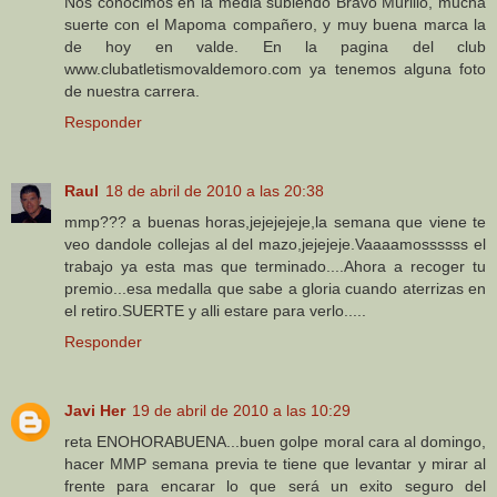
Nos conocimos en la media subiendo Bravo Murillo, mucha
suerte con el Mapoma compañero, y muy buena marca la
de hoy en valde. En la pagina del club
www.clubatletismovaldemoro.com ya tenemos alguna foto
de nuestra carrera.
Responder
Raul
18 de abril de 2010 a las 20:38
mmp??? a buenas horas,jejejejeje,la semana que viene te
veo dandole collejas al del mazo,jejejeje.Vaaaamossssss el
trabajo ya esta mas que terminado....Ahora a recoger tu
premio...esa medalla que sabe a gloria cuando aterrizas en
el retiro.SUERTE y alli estare para verlo.....
Responder
Javi Her
19 de abril de 2010 a las 10:29
reta ENOHORABUENA...buen golpe moral cara al domingo,
hacer MMP semana previa te tiene que levantar y mirar al
frente para encarar lo que será un exito seguro del